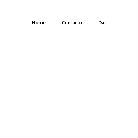
Home
Contacto
Dar