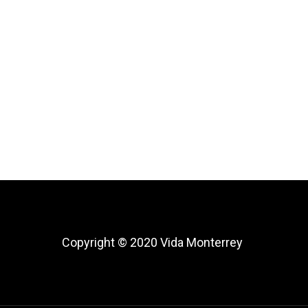
Copyright © 2020 Vida Monterrey